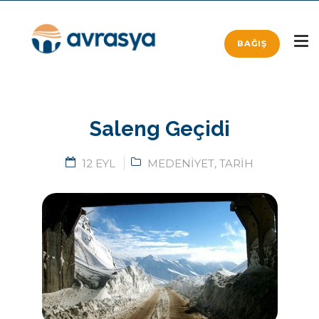
BAĞIŞ
Saleng Geçidi
12 EYL
MEDENIYET
,
TARIH