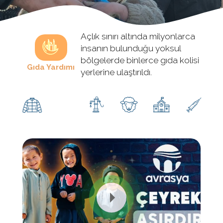
Açlık sınırı altında milyonlarca
insanın bulunduğu yoksul
bölgelerde binlerce gıda kolisi
Gıda Yardımı
yerlerine ulaştırıldı.
Kış
Su
Kurban
Kalıcı
Sünnet
Yardımı
Kuyusu
Eser