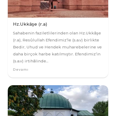
Hz.Ukkâşe (r.a)
Sahabenin faziletlilerinden olan Hz.Ukkâşe
(r.a), Resûlullah Efendimiz’le (s.a.v) birlikte
Bedir, Uhud ve Hendek muharebelerine ve
daha birçok harbe katılmıştır. Efendimiz’in
(s.a.v) irtihâlinde...
Devamı