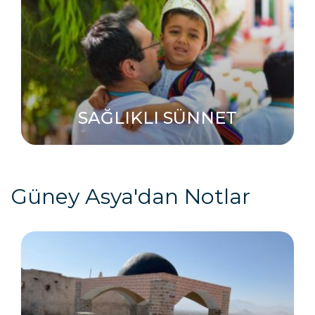
SAĞLIKLI SÜNNET
Güney Asya'dan Notlar
30 AĞU
23 TEM
12 EYL