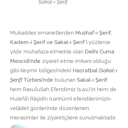
Sakal-ı Şerîf
Mukaddes emanetlerden
Mushaf-ı Şerif,
Kadem-i Şerif ve Sakal-ı Şerif’i
yüzlerce
yıldır muhafaza etmekte olan
Delhi Cuma
Mescidi’nde
ziyaret etme imkanı olduğu
gibi Keşmir bölgesi’ndeki
Hazratbal
(Sakal-ı
Şerif)
Türbesi’nde
bulunan
Sakal-ı Şerîf
hem Rasul’ullah Efendimiz (s.a.v.)’in hem de
Hulefâ’i Râşidîn (r.anhüm) efendilerimizin
velâdet günlerinde düzenlenen
merasimler ile ziyaretçilere sunulmaktadır.