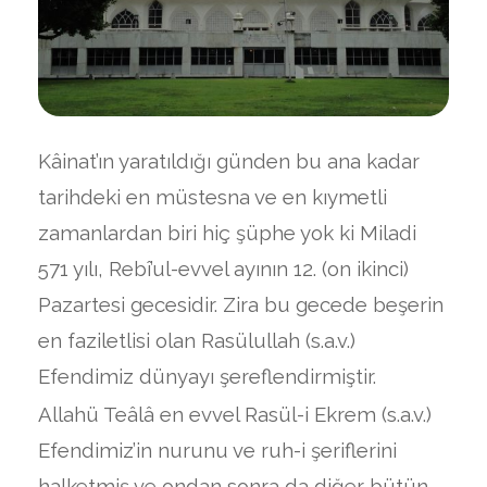
Kâinat’ın yaratıldığı günden bu ana kadar
tarihdeki en müstesna ve en kıymetli
zamanlardan biri hiç şüphe yok ki Miladi
571 yılı, Rebî’ul-evvel ayının 12. (on ikinci)
Pazartesi gecesidir. Zira bu gecede beşerin
en faziletlisi olan Rasülullah (s.a.v.)
Efendimiz dünyayı şereflendirmiştir.
Allahü Teâlâ en evvel Rasül-i Ekrem (s.a.v.)
Efendimiz’in nurunu ve ruh-i şeriflerini
halketmiş ve ondan sonra da diğer bütün