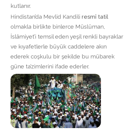
kutlanır.
Hindistan’da Mevlid Kandili
resmî tatil
olmakla birlikte binlerce Müslüman,
İslâmiyet’i temsil eden yeşil renkli bayraklar
ve kıyafetlerle büyük caddelere akın
ederek coşkulu bir şekilde bu mübarek
güne ta’zimlerini ifade ederler.