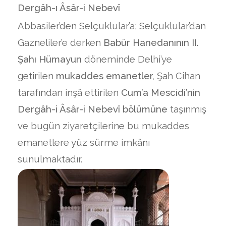
Dergâh-ı Âsâr-i Nebevî
Abbasiler’den Selçuklular’a; Selçuklular’dan
Gazneliler’e derken
Babür Hanedanının II.
Şahı Hümayun
döneminde Delhi’ye
getirilen
mukaddes emanetler,
Şah Cihan
tarafından inşâ ettirilen
Cum’a Mescidi’nin
Dergâh-i Âsâr-i Nebevî bölümüne
taşınmış
ve bugün ziyaretçilerine bu mukaddes
emanetlere yüz sürme imkânı
sunulmaktadır.