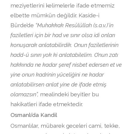
meziyetlerini kelimelerle ifade etmemiz
elbette mümkün değildir. Kaside-i
Bürde’de
“Muhakkak Resûlüllah (s.a.v.)’in
faziletleri için bir had ve sınır olsa idi onları
konuşarak anlatabilirdik. Onun faziletlerinin
hadd-ü sınırı yok ki anlatabilelim. O’nun zatı
hakkında ne kadar şeref nisbet edersen et ve
yine onun kadrinin yüceliğini ne kadar
anlatabilirsen anlat yine de ifade etmiş
olamazsın”,
mealindeki beyitler bu
hakikatleri ifade etmektedir.
Osmanlı’da Kandil
Osmanlılar, mübarek geceleri cami, tekke,