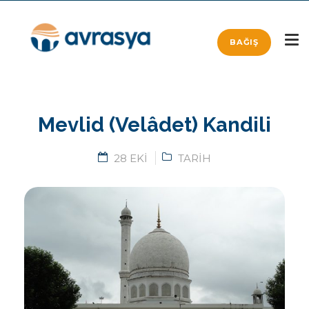
BAĞIŞ
Mevlid (Velâdet) Kandili
28 EKI
TARIH