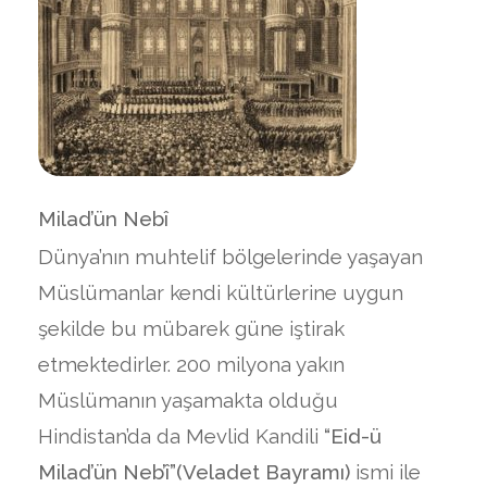
Milad’ün Nebî
Dünya’nın muhtelif bölgelerinde yaşayan
Müslümanlar kendi kültürlerine uygun
şekilde bu mübarek güne iştirak
etmektedirler. 200 milyona yakın
Müslümanın yaşamakta olduğu
Hindistan’da da Mevlid Kandili
“Eid-ü
Milad’ün Neb’î”(Veladet Bayramı)
ismi ile