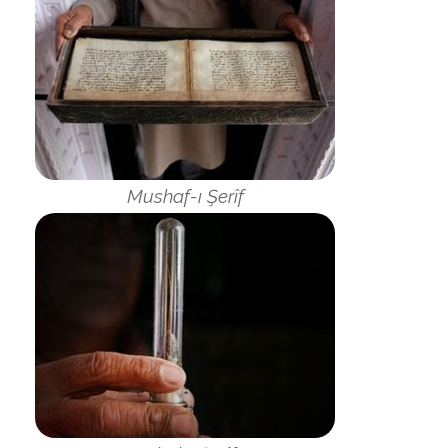
Mushaf-ı Şerîf