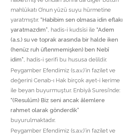
mahlûkatı O’nun yüzü suyu hürmetine
yaratmıştır.
“Habibim sen olmasa
idin eflakı
yaratmazdım”
, hadis-i kudsîsi ile
“Adem
(a.s.) su ve toprak arasında bir halde iken
(henüz
ruh üflenmemişken) ben Nebî
idim”
, hadis-i şerifi bu hususa delildir.
Peygamber Efendimiz (s.a.v.)’in fazilet ve
değerini Cenab-ı Hak birçok ayet-i kerime
ile beyan buyurmuştur. Enbiyâ Suresi’nde:
“(Resulüm) Biz
seni ancak âlemlere
rahmet olarak gönderdik”
buyurulmaktadır.
Peygamber Efendimiz (s.a.v.)’in fazilet ve