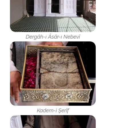
Dergâh-ı Âsâr-ı Nebevî
Kadem-i Şerîf