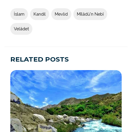
İslam
Kandil
Mevlid
Mîlâdü'n Nebî
Velâdet
RELATED POSTS