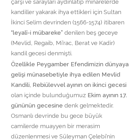
çarşı ve sarayları aydınlatıp minarelerde
kandiller yakarak ihya ettikleri için Sultan
İkinci Selim devrinden (1566-1574) itibaren
“leyalî-i mübareke”
denilen beş geceye
(Mevlid, Regaib, Mi’rac, Berat ve Kadir)
kandil gecesi denmişti.
Özellikle Peygamber Efendimizin dünyaya
gelişi münasebetiyle ihya edilen Mevlid
Kandili,
Rebiülevvel ayının on ikinci gecesi
olan içinde bulunduğumuz
Ekim ayının 17.
gününün gecesine
denk gelmektedir.
Osmanlı devrinde bu gece büyük
camilerde muayyen bir merasim
düzenlenmesi ve Süleyman Çelebi’nin