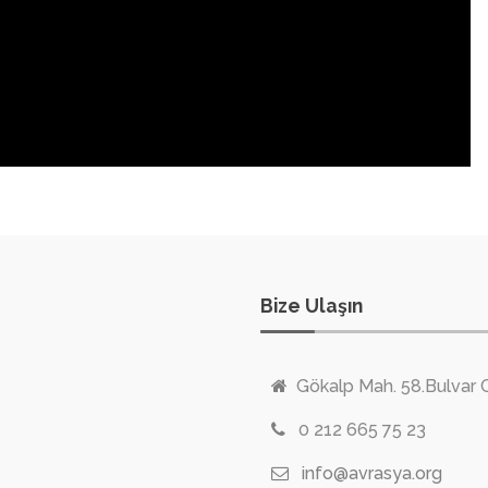
Bize Ulaşın
Gökalp Mah. 58.Bulvar 
0 212 665 75 23
info@avrasya.org