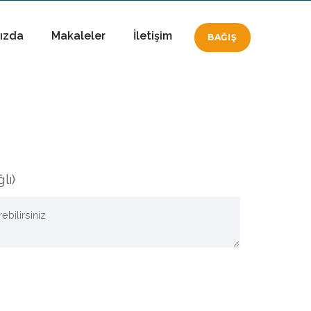
ızda
Makaleler
İletişim
BAĞIŞ
lı)